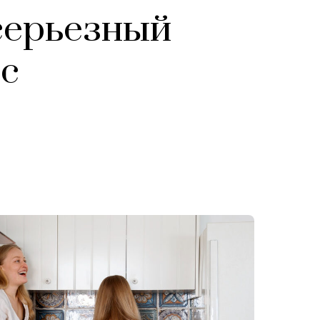
 серьезный
с