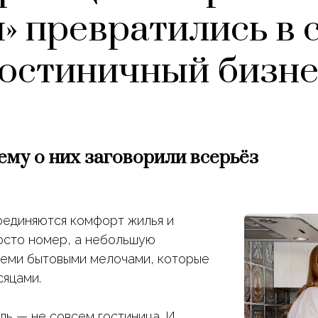
» превратились в
гостиничный бизне
ему о них заговорили всерьёз
оединяются комфорт жилья и
росто номер, а небольшую
семи бытовыми мелочами, которые
сяцами.
ель — не совсем гостиница. И