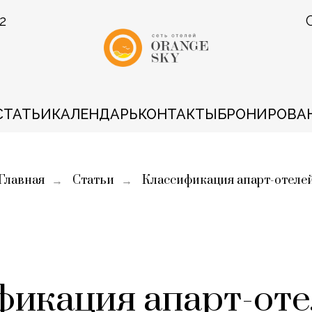
2
СТАТЬИ
КАЛЕНДАРЬ
КОНТАКТЫ
БРОНИРОВА
Главная
Статьи
Классификация апарт-отеле
→
→
икация апарт-оте